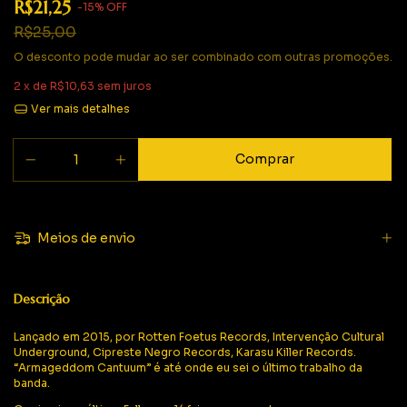
R$21,25
-
15
%
OFF
R$25,00
O desconto pode mudar ao ser combinado com outras promoções.
2
x de
R$10,63
sem juros
Ver mais detalhes
Meios de envio
Descrição
Lançado em 2015, por Rotten Foetus Records, Intervenção Cultural
Underground, Cipreste Negro Records, Karasu Killer Records.
“Armageddom Cantuum” é até onde eu sei o último trabalho da
banda.