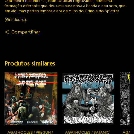
O primeiro e último Full, com 14 faixas regravadas, com uma
formação diferente que deu uma cara nova à banda e seu som, que
em algumas partes lembra a era de ouro do Grind e do Splatter.
(Grindcore).
Compartilhar
Produtos similares
AGATHOCLES / PREGUH /
AGATHOCLES / SATANIC
AGAT