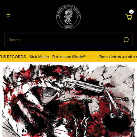
0
RECORDS... Sick Music... For Insane Minds!!!...
...Bem vindos ao site da