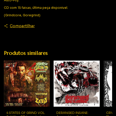
Auto-Psy.
CD com 15 faixas, última peça disponivel.
(Grindcore, Goregrind)
Compartilhar
Produtos similares
4 STATES OF GRIND VOL.
DERANGED INSANE:
CRYPT