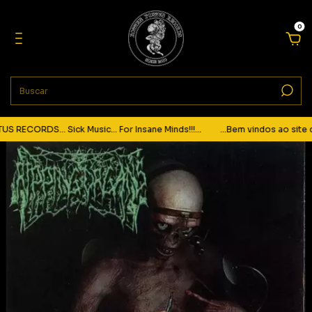
0
RECORDS... Sick Music... For Insane Minds!!!...
...Bem vindos ao site d