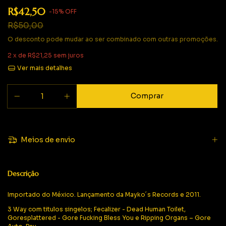
R$42,50
-
15
%
OFF
R$50,00
O desconto pode mudar ao ser combinado com outras promoções.
2
x de
R$21,25
sem juros
Ver mais detalhes
Meios de envio
Descrição
Importado do México. Lançamento da Mayko´s Records e 2011.
3 Way com titulos singelos; Fecalizer - Dead Human Toilet,
Goresplattered - Gore Fucking Bless You e Ripping Organs – Gore