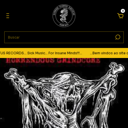
0
RECORDS... Sick Music... For Insane Minds!!!...
...Bem vindos ao site da