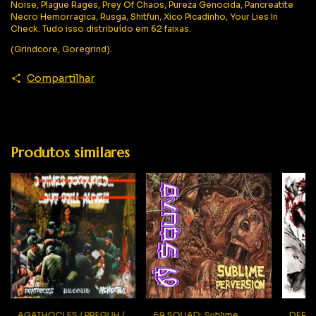
Noise, Plague Rages, Prey Of Chaos, Pureza Genocida, Pancreatite
Necro Hemorragica, Rusga, Shitfun, Xico Picadinho, Your Lies In
Check. Tudo isso distribuído em 62 faixas.
(Grindcore, Goregrind).
Compartilhar
Produtos similares
69 SQUAD: Sublime
AGATHOCLES / PREGUH /
DERA