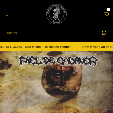
0
ECORDS... Sick Music... For Insane Minds!!!...
...Bem vindos ao site da