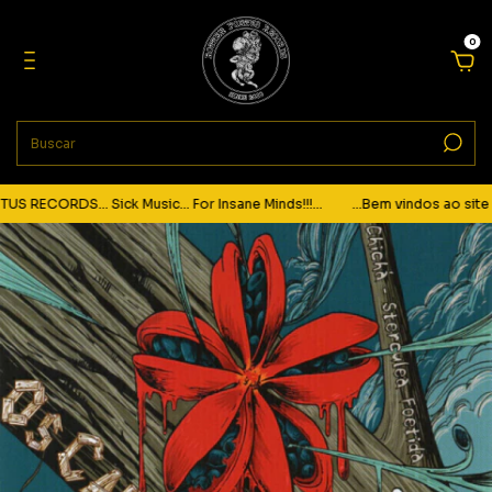
0
RECORDS... Sick Music... For Insane Minds!!!...
...Bem vindos ao site d