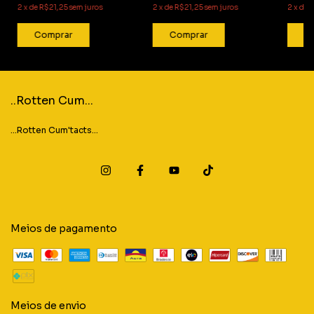
2
x
de
R$21,25
sem juros
2
x
de
R$21,25
sem juros
2
x
de
R
..Rotten Cum...
...Rotten Cum'tacts...
Meios de pagamento
Meios de envio