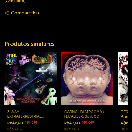
(Grindcore).
Compartilhar
Produtos similares
3 WAY
CARNAL DIAFRAGMA /
DERA
EXTRATERRESTRIAL
FECALIZER: Split CD
Armge
EXCREMENT: 3 Way CD
CD
R$42,50
-
15
%
OFF
R$42,50
-
15
%
OFF
R$21,
Importado
R$50,00
R$50,00
R$25,