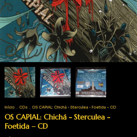
Início
.
CDs
.
OS CAPIAL: Chichá - Sterculea - Foetida – CD
OS CAPIAL: Chichá - Sterculea -
Foetida – CD