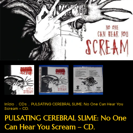
Início
.
CDs
.
PULSATING CEREBRAL SLIME: No One Can Hear You
Scream – CD.
PULSATING CEREBRAL SLIME: No One
Can Hear You Scream – CD.