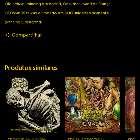
Old school mincing goregrind, One-man-band da França.
CD com 16 faixas e limitado em 300 unidades somente.
(Mincing Goregrind).
Compartilhar
Produtos similares
EROSIVE AVULSION:
FECAL ADDICTION:
FECAL