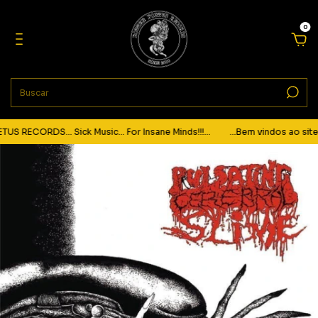
0
 RECORDS... Sick Music... For Insane Minds!!!...
...Bem vindos ao site 