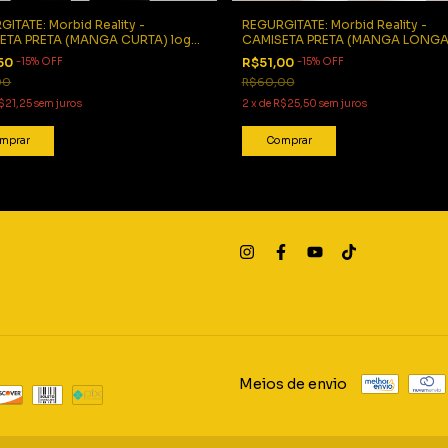
ITATE: Morbid Reality -
REGURGITATE: Morbid Reality -
ETA PRETA (MANGA CURTA) logo
CAMISETA PRETA (MANGA LONGA
lho
vermelho
,50
-
15
%
OFF
R$51,00
-
15
%
OFF
00
R$60,00
$21,25
sem juros
2
x
de
R$25,50
sem juros
mprar
Comprar
Meios de envio