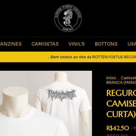
FANZINES
CAMISETAS
VINIL'S
BOTTONS
US
...Bem vindos ao site da ROTTEN FOETUS RECORDS... Sic
Início
.
Camise
BRANCA (MANGA
REGURGI
CAMIS
CURTA)
R$42,50
-
1