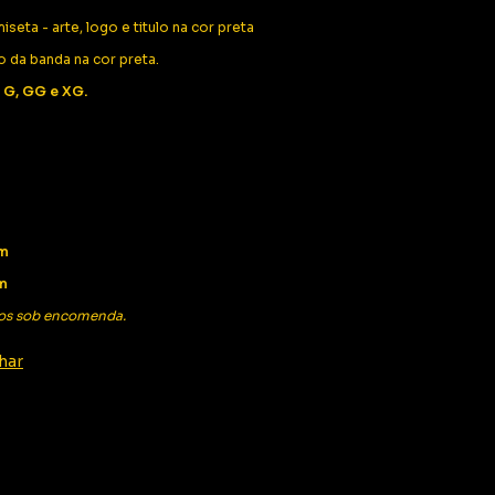
iseta - arte, logo e titulo na cor preta
o da banda na cor preta.
 G, GG e XG.
cm
m
os sob encomenda.
har