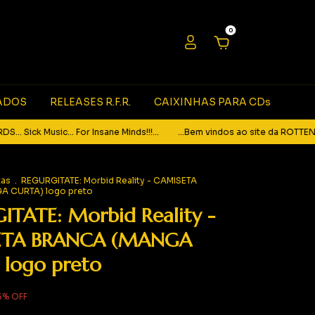
0
ADOS
RELEASES R.F.R.
CAIXINHAS PARA CDs
k Music... For Insane Minds!!!...
...Bem vindos ao site da ROTTEN FOETU
tas
.
REGURGITATE: Morbid Reality - CAMISETA
 CURTA) logo preto
TATE: Morbid Reality -
ETA BRANCA (MANGA
 logo preto
5
%
OFF