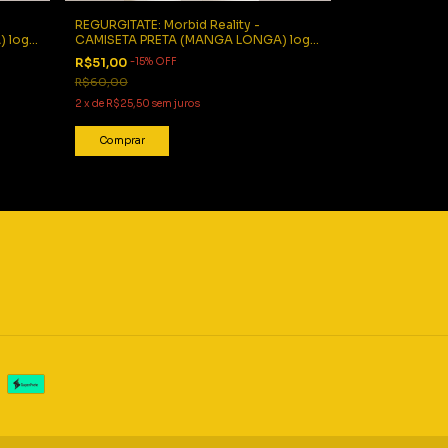
REGURGITATE: Morbid Reality -
) logo
CAMISETA PRETA (MANGA LONGA) logo
branco
R$51,00
-
15
%
OFF
R$60,00
2
x
de
R$25,50
sem juros
Comprar