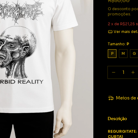
R$50,00
O desconto pod
promoções.
2
x de
R$21,25
s
Ver mais det
Tamanho:
P
P
M
G
Meios de 
Descrição
REGURGITATE: 
CURTA)