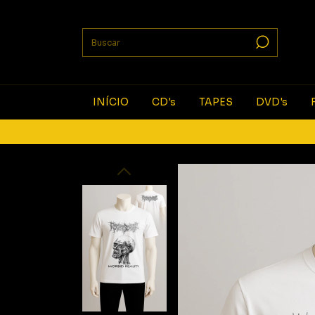
INÍCIO
CD's
TAPES
DVD's