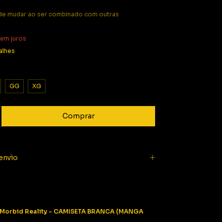
e mudar ao ser combinado com outras
em juros
alhes
GG
XG
envio
Morbid Reality - CAMISETA BRANCA (MANGA