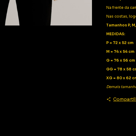
Na frente da cam
Nas costas, log
Tamanhos P, M,
MEDIDAS:
P = 72 x 52 cm
M = 74 x 54 cm
G = 76 x 56 cm
GG = 78 x 58 
XG = 80 x 62 c
Demais tamanh
Compartil