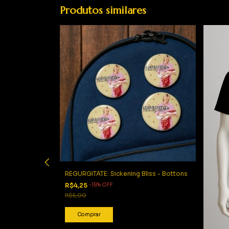
Produtos similares
REGURGITATE: Sickening Bliss - Bottons
R$4,25
-
15
%
OFF
R$5,00