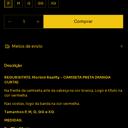
P
M
G
GG
XG
Meios de envio
Descrição
REGURGITATE: Morbid Reality - CAMISETA PRETA (MANGA
CURTA)
Na frente da camiseta arte da cabeça na cor branca, Logo e título na
cor vermelha.
Nas costas, logo da banda na cor vermelha.
Tamanhos P, M, G, GG e XG.
MEDIDAS: