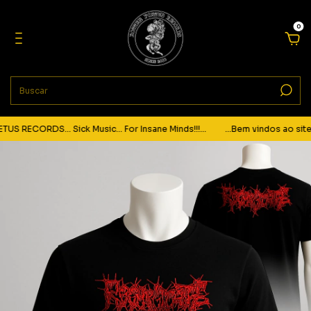
0
 RECORDS... Sick Music... For Insane Minds!!!...
...Bem vindos ao site 