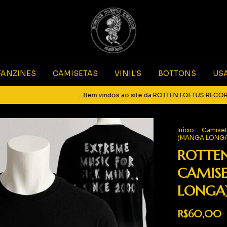
FANZINES
CAMISETAS
VINIL'S
BOTTONS
US
...Bem vindos ao site da ROTTEN FOETUS RECORDS... Sic
Início
.
Camise
(MANGA LONGA)
ROTTEN
CAMISE
LONGA)
R$60,00