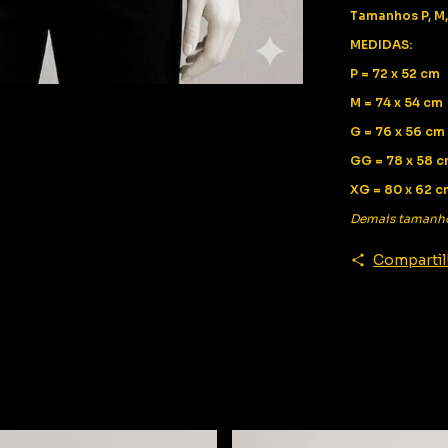
Tamanhos P, M,
MEDIDAS:
P = 72 x 52 cm
M = 74 x 54 cm
G = 76 x 56 cm
GG = 78 x 58 
XG = 80 x 62 c
Demais tamanh
Compartil