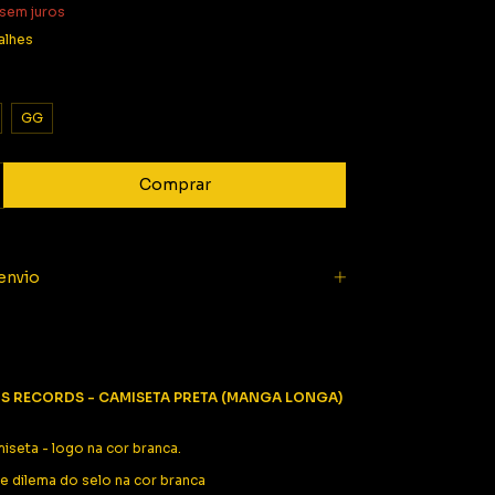
sem juros
alhes
GG
envio
S RECORDS - CAMISETA PRETA (MANGA LONGA)
iseta - logo na cor branca.
se dilema do selo na cor branca