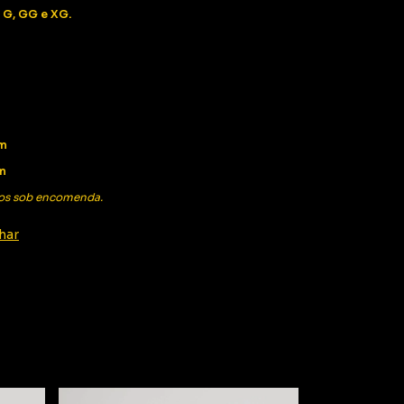
 G, GG e XG.
cm
m
os sob encomenda.
har