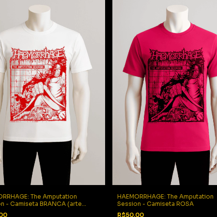
RRHAGE: The Amputation
HAEMORRHAGE: The Amputation
on - Camiseta BRANCA (arte
Session - Camiseta ROSA
).
,00
R$50,00