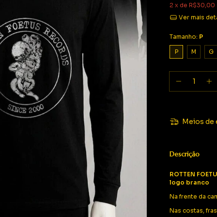
2
x de
R$30,00
Ver mais det
Tamanho:
P
P
M
G
Meios de 
Descrição
ROTTEN FOETU
logo branco
Na frente da cam
Nas costas, fra