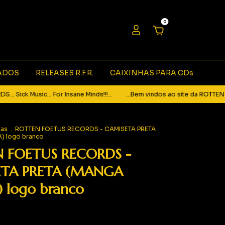
0
ADOS
RELEASES R.F.R.
CAIXINHAS PARA CDs
k Music... For Insane Minds!!!...
...Bem vindos ao site da ROTTEN FOETU
tas
.
ROTTEN FOETUS RECORDS - CAMISETA PRETA
 logo branco
 FOETUS RECORDS -
TA PRETA (MANGA
 logo branco