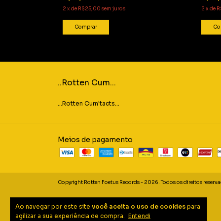
2
x
de
R$25,00
sem juros
2
x
de
R
Comprar
Co
..Rotten Cum...
...Rotten Cum'tacts...
Meios de pagamento
Copyright Rotten Foetus Records - 2026. Todos os direitos reserv
Ao navegar por este site
você aceita o uso de cookies
para
agilizar a sua experiência de compra.
Entendi