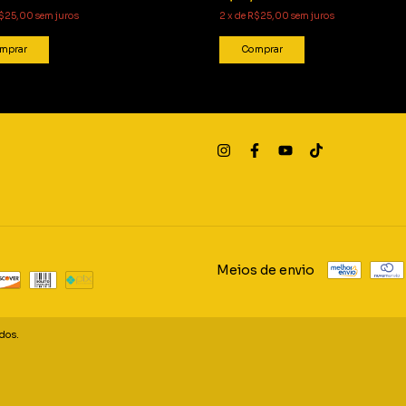
$25,00
sem juros
2
x
de
R$25,00
sem juros
mprar
Comprar
Meios de envio
ados.