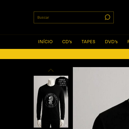
INÍCIO
CD's
TAPES
DVD's