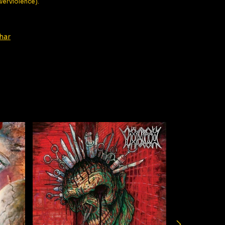
werviolence).
har