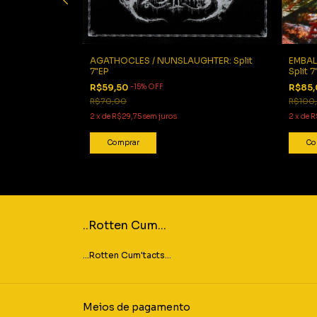
gs My Coffin
AGATHOCLES / NUNSLAUGHTER: Split
EMBAL
7"EP
Split 
Part 4.
R$59,50
-
15
%
OFF
R$85
R$70,00
R$100
2
x
de
R$29,75
sem juros
2
x
de
R
..Rotten Cum...
...Rotten Cum'tacts...
Meios de pagamento