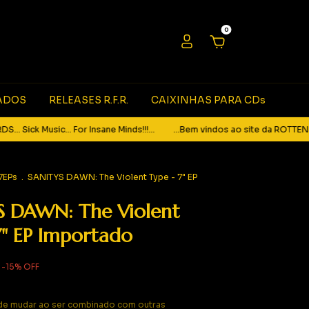
0
ADOS
RELEASES R.F.R.
CAIXINHAS PARA CDs
ck Music... For Insane Minds!!!...
...Bem vindos ao site da ROTTEN FOETU
7EPs
.
SANITYS DAWN: The Violent Type - 7" EP
S DAWN: The Violent
7" EP Importado
-
15
%
OFF
e mudar ao ser combinado com outras