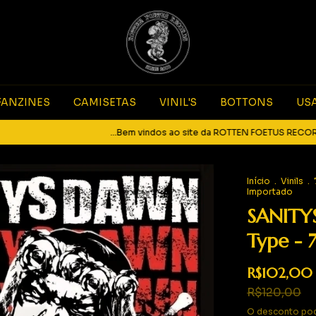
FANZINES
CAMISETAS
VINIL'S
BOTTONS
US
...Bem vindos ao site da ROTTEN FOETUS RECORDS... Si
Início
.
Vinils
.
Importado
SANITY
Type - 
R$102,00
R$120,00
O desconto pod