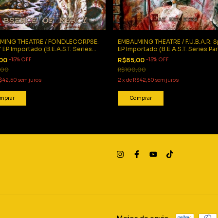
MING THEATRE / FONDLECORPSE:
EMBALMING THEATRE / F.U.B.A.R: Sp
7" EP Importado (B.E.A.S.T. Series
EP Importado (B.E.A.S.T. Series Par
)
,00
-
15
%
OFF
R$85,00
-
15
%
OFF
,00
R$100,00
$42,50
sem juros
2
x
de
R$42,50
sem juros