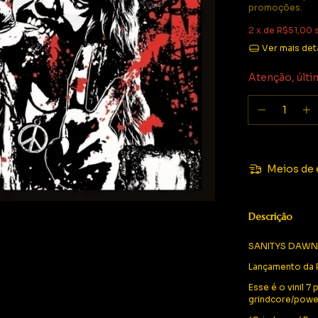
promoções.
2
x de
R$51,00
Ver mais det
Atenção, últi
Meios de 
Descrição
SANITYS DAWN: T
Lançamento da P
Esse é o vinil 
grindcore/power