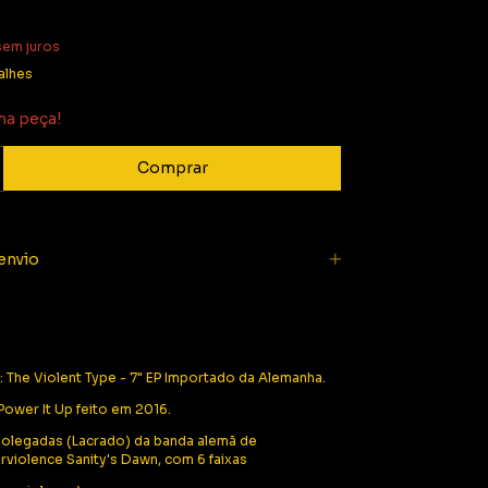
sem juros
alhes
ma peça!
envio
he Violent Type - 7" EP Importado da Alemanha.
ower It Up feito em 2016.
7 polegadas (Lacrado) da banda alemã de
violence Sanity's Dawn, com 6 faixas