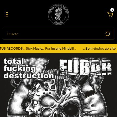
0
RECORDS... Sick Music... For Insane Minds!!!...
...Bem vindos ao site d