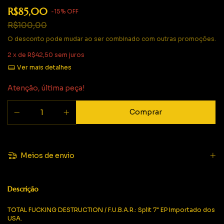
R$85,00
-
15
%
OFF
R$100,00
O desconto pode mudar ao ser combinado com outras promoções.
2
x de
R$42,50
sem juros
Ver mais detalhes
Atenção, última peça!
Meios de envio
Descrição
TOTAL FUCKING DESTRUCTION / F.U.B.A.R.: Split 7" EP Importado dos
USA.