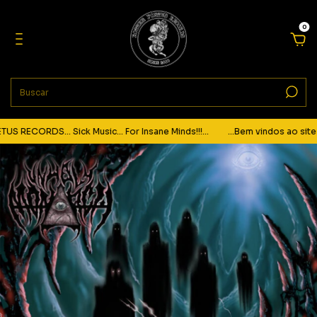
0
RECORDS... Sick Music... For Insane Minds!!!...
...Bem vindos ao site d