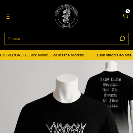
0
RECORDS... Sick Music... For Insane Minds!!!...
...Bem vindos ao site d