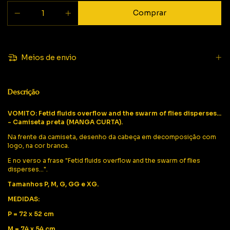
Meios de envio
Descrição
VOMITO: Fetid fluids overflow and the swarm of flies disperses...
- Camiseta preta (MANGA CURTA).
Na frente da camiseta, desenho da cabeça em decomposição com
logo, na cor branca.
E no verso a frase "Fetid fluids overflow and the swarm of flies
disperses...".
Tamanhos P, M, G, GG e XG.
MEDIDAS:
P = 72 x 52 cm
M = 74 x 54 cm