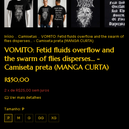
Início
.
Camisetas
.
VOMITO: Fetid fluids overflow and the swarm of
flies disperses... - Camiseta preta (MANGA CURTA)
VOMITO: Fetid fluids overflow and
the swarm of flies disperses... -
Camiseta preta (MANGA CURTA)
R$50,00
2
x de
R$25,00
sem juros
Ver mais detalhes
Tamanho:
P
P
M
G
GG
XG