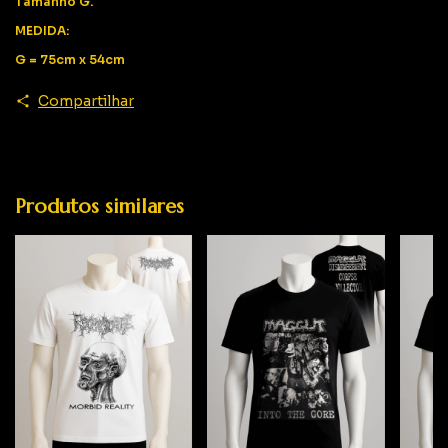
Tamanho G.
MEDIDA:
G = 75cm x 54cm
Compartilhar
Produtos similares