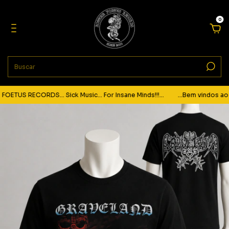
0
ETUS RECORDS... Sick Music... For Insane Minds!!!...
...Bem vindos ao s