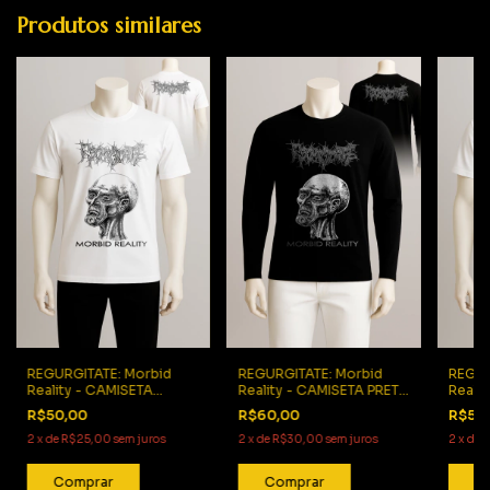
Produtos similares
REGURGITATE: Morbid
REGURGITATE: Morbid
REGUR
Reality - CAMISETA
Reality - CAMISETA PRETA
Reali
BRANCA (MANGA
(MANGA LONGA) logo
BRAN
R$50,00
R$60,00
R$50
CURTA) logo preto
branco
CURTA
2
x
de
R$25,00
sem juros
2
x
de
R$30,00
sem juros
2
x
de
R
Comprar
Comprar
C