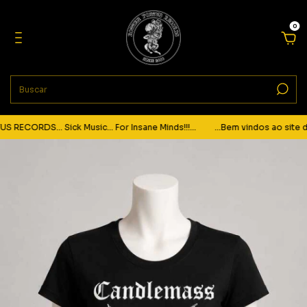
0
ECORDS... Sick Music... For Insane Minds!!!...
...Bem vindos ao site da