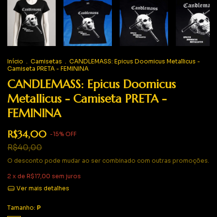
Início
.
Camisetas
.
CANDLEMASS: Epicus Doomicus Metallicus -
Camiseta PRETA - FEMININA
CANDLEMASS: Epicus Doomicus
Metallicus - Camiseta PRETA -
FEMININA
R$34,00
-
15
%
OFF
R$40,00
O desconto pode mudar ao ser combinado com outras promoções.
2
x de
R$17,00
sem juros
Ver mais detalhes
Tamanho:
P