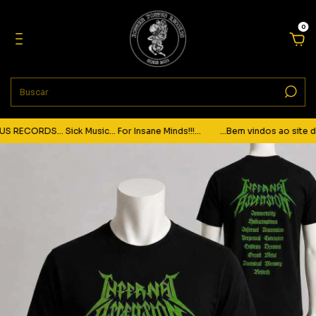
0
ECORDS... Sick Music... For Insane Minds!!!...
...Bem vindos ao site da