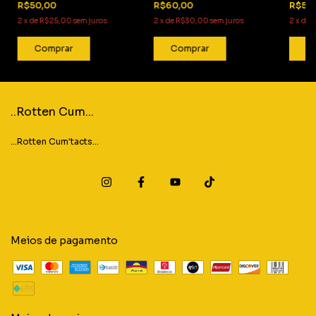
R$50,00
R$60,00
R$50
Camiseta preta (MANGA
vermelho
CURTA
CURTA)
2
x
de
R$25,00
sem juros
2
x
de
R$30,00
sem juros
2
x
de
R
Comprar
Comprar
C
..Rotten Cum...
...Rotten Cum'tacts...
Meios de pagamento